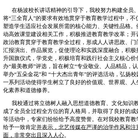
在杨波校长讲话精神的引导下，我校努力构建全员
将“三全育人”的要求有效地贯穿于教育教学过程中，不
塑造学生适应社会发展所需的核心能力、关键性品格。
动高效课堂建设相关工作，积极推进教育教学改革；开
政治教育贯穿于教育教学全过程，形成人人讲思政、门
汇报演出、作品展览，促使理论和实践深度融合，积极
升国旗仪式，学党史，积极培育和践行社会主义核心价
办“最美教师”评选，旨在树立“专业敬业、人品精品，
举办“五朵金花”和 “十大杰出青年”的评选活动，弘扬
一系列活动使得学生树立了良好的价值观、世界观、人
化素养和道德修养。
我校通过将立德树人融入思想道德教育、文化知识
成了全员全过程全方位的育人格局，并取得了良好的成
等活动中，专家们纷纷给予高度赞誉。在对我校教育教
给予一致肯定
并表示，北艺传媒在严谨的治学作风和注
面，非常突出且深入人心
。