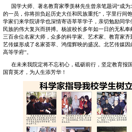
国学大师、著名教育家季羡林先生曾亲笔题词“成为
的一员，你将担负起历史大任和民族重托”，字里行间
学家们来学院讲学也深情寄语莘莘学子，亲切勉励同学
民族的伟大复兴而拼搏。杨波校长多年如一日的无私奉
三百余位名家大师，众多的科学家、艺术家、教育家齐
艺传媒形成了名家荟萃、鸿儒辉映的盛况。北艺传媒因
高等学府”。
在未来我院定将不忘初心，砥砺前行，坚定教育报
国育英才，为人生添芳华！