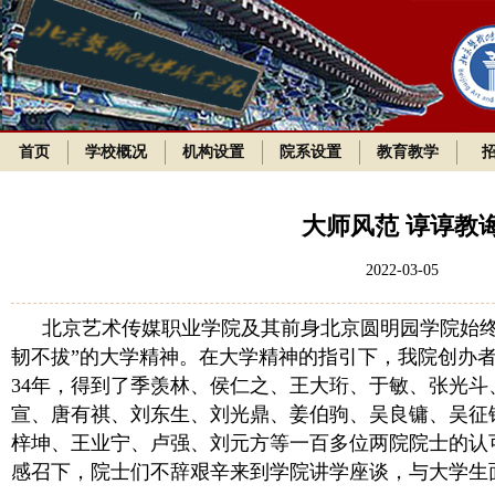
首页
学校概况
机构设置
院系设置
教育教学
大师风范 谆谆教
2022-03-05
北京艺术传媒职业学院及其前身北京圆明园学院始终
韧不拔”的大学精神。在大学精神的指引下，我院创办者
34年，得到了季羡林、侯仁之、王大珩、于敏、张光
宣、唐有祺、刘东生、刘光鼎、姜伯驹、吴良镛、吴征
梓坤、王业宁、卢强、刘元方等一百多位两院院士的认
感召下，院士们不辞艰辛来到学院讲学座谈，与大学生